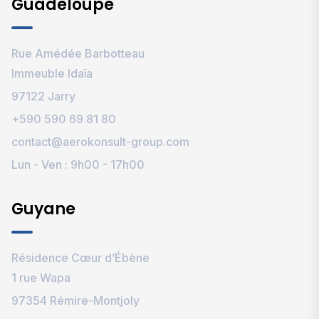
Guadeloupe
Rue Amédée Barbotteau
Immeuble Idaïa
97122 Jarry
+590 590 69 81 80
contact@aerokonsult-group.com
Lun - Ven : 9h00 - 17h00
Guyane
Résidence Cœur d’Ébène
1 rue Wapa
97354 Rémire-Montjoly