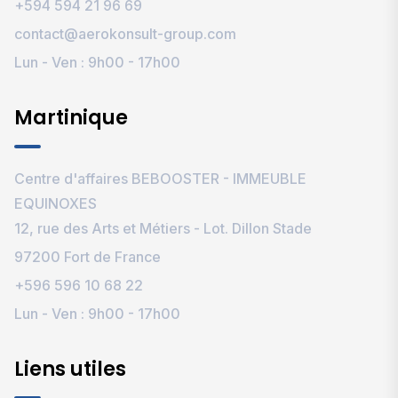
+594 594 21 96 69‬
contact@aerokonsult-group.com
Lun - Ven : 9h00 - 17h00
Martinique
Centre d'affaires BEBOOSTER - IMMEUBLE
EQUINOXES
12, rue des Arts et Métiers - Lot. Dillon Stade
97200 Fort de France
+596 596 10 68 22
Lun - Ven : 9h00 - 17h00
Liens utiles