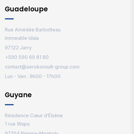
Guadeloupe
Rue Amédée Barbotteau
Immeuble Idaïa
97122 Jarry
+590 590 69 81 80
contact@aerokonsult-group.com
Lun - Ven : 9h00 - 17h00
Guyane
Résidence Cœur d’Ébène
1 rue Wapa
97354 Rémire-Montjoly