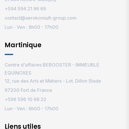
+594 594 21 96 69‬
contact@aerokonsult-group.com
Lun - Ven : 9h00 - 17h00
Martinique
Centre d'affaires BEBOOSTER - IMMEUBLE
EQUINOXES
12, rue des Arts et Métiers - Lot. Dillon Stade
97200 Fort de France
+596 596 10 68 22
Lun - Ven : 9h00 - 17h00
Liens utiles