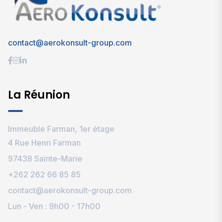
contact@aerokonsult-group.com
La Réunion
Immeuble Farman, 1er étage
4 Rue Henri Farman
97438 Sainte-Marie
+262 262 66 85 85
contact@aerokonsult-group.com
Lun - Ven : 9h00 - 17h00