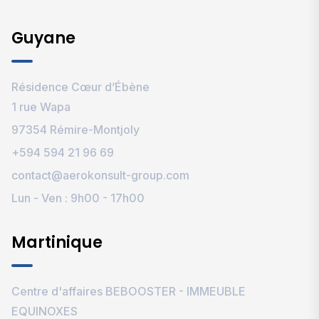
Guyane
Résidence Cœur d’Ébène
1 rue Wapa
97354 Rémire-Montjoly
+594 594 21 96 69‬
contact@aerokonsult-group.com
Lun - Ven : 9h00 - 17h00
Martinique
Centre d'affaires BEBOOSTER - IMMEUBLE
EQUINOXES