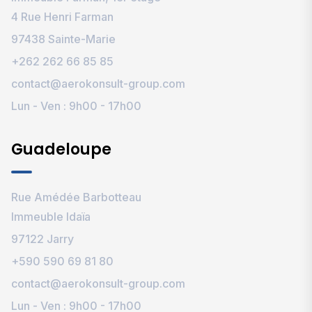
4 Rue Henri Farman
97438 Sainte-Marie
+262 262 66 85 85
contact@aerokonsult-group.com
Lun - Ven : 9h00 - 17h00
Guadeloupe
Rue Amédée Barbotteau
Immeuble Idaïa
97122 Jarry
+590 590 69 81 80
contact@aerokonsult-group.com
Lun - Ven : 9h00 - 17h00